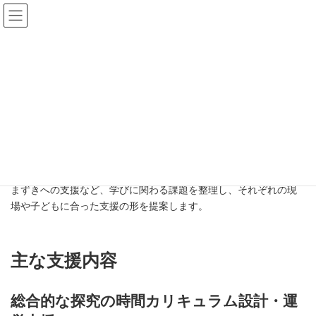
コ
ナ
ハイスクールラボラトリー
ン
ビ
テ
ゲ
ン
ー
ツ
シ
へ
ョ
ス
ン
キ
に
ハイスクールラボラトリーは、学校・先生方に向けたカリキュラ
ッ
移
ム設計支援とそれに伴う教員研修を行う機関です。また、学習に
プ
動
つまずきを抱える児童生徒一人ひとりへの直接的な学習支援も行
っております。
総合的な探究の時間の設計・運営、教科学習の改善、学習上のつ
まずきへの支援など、学びに関わる課題を整理し、それぞれの現
場や子どもに合った支援の形を提案します。
主な支援内容
総合的な探究の時間カリキュラム設計・運