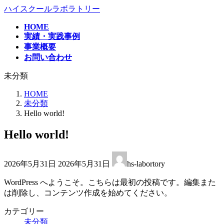
コ
ナ
ハイスクールラボラトリー
ン
ビ
HOME
テ
ゲ
実績・実践事例
ン
ー
事業概要
ツ
シ
お問い合わせ
へ
ョ
ス
ン
未分類
キ
に
ッ
移
HOME
プ
動
未分類
Hello world!
Hello world!
最
2026年5月31日
2026年5月31日
hs-labortory
終
更
WordPress へようこそ。こちらは最初の投稿です。編集また
新
は削除し、コンテンツ作成を始めてください。
日
時
カテゴリー
:
未分類